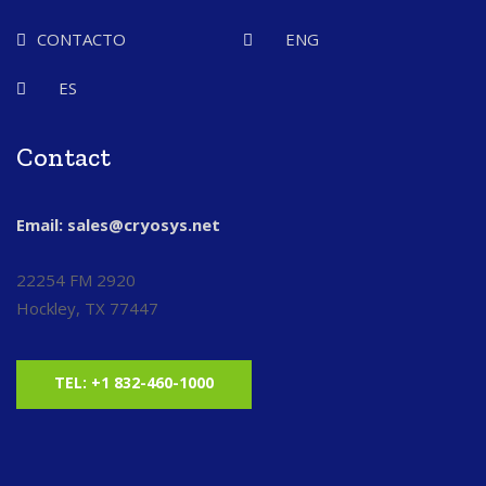
CONTACTO
ENG
ES
Contact
Email: sales@cryosys.net
22254 FM 2920
Hockley, TX 77447
TEL: +1 832-460-1000