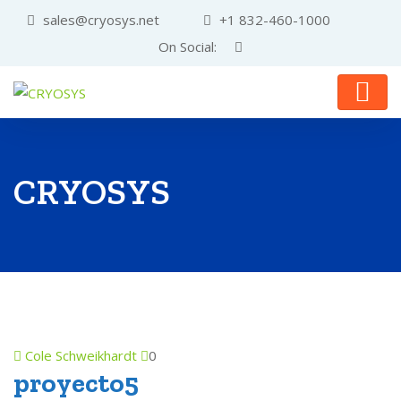
sales@cryosys.net
+1 832-460-1000
On Social:
CRYOSYS
Cole Schweikhardt
0
proyecto5