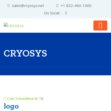
sales@cryosys.net
+1 832-460-1000
On Social:
CRYOSYS
Cole Schweikhardt
0
logo