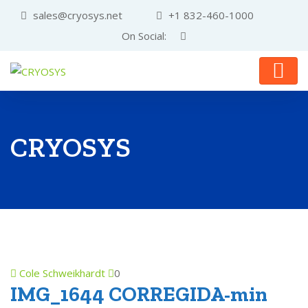
sales@cryosys.net
+1 832-460-1000
On Social:
CRYOSYS
Cole Schweikhardt
0
IMG_1644 CORREGIDA-min