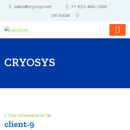
sales@cryosys.net
+1 832-460-1000
On Social:
CRYOSYS
Cole Schweikhardt
0
client-9