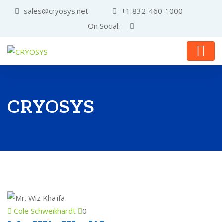
sales@cryosys.net
+1 832-460-1000
On Social:
CRYOSYS
Cole Schweikhardt
0