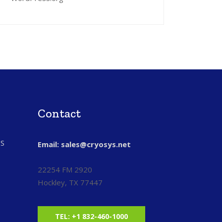
Contact
S
Email: sales@cryosys.net
22254 FM 2920
Hockley, TX 77447
TEL: +1 832-460-1000