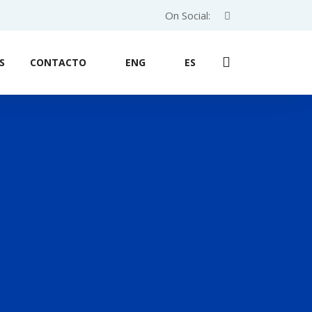
On Social:
S
CONTACTO
ENG
ES