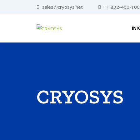
sales@cryosys.net
+1 832-460-100
INI
CRYOSYS