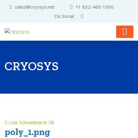
sales@cryosys.net
+1 832-460-1000
On Social:
CRYOSYS
Cole Schweikhardt
0
poly_1.png