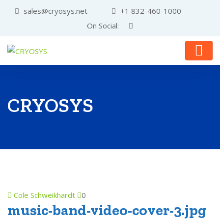
sales@cryosys.net
+1 832-460-1000
On Social:
CRYOSYS
Cole Schweikhardt
0
music-band-video-cover-3.jpg