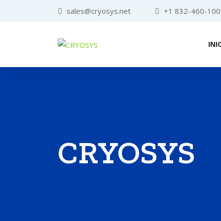
sales@cryosys.net
+1 832-460-100
INI
CRYOSYS