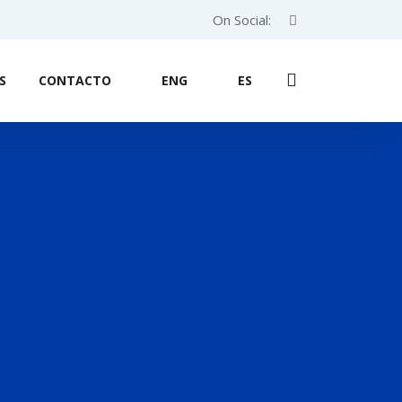
On Social:
S
CONTACTO
ENG
ES