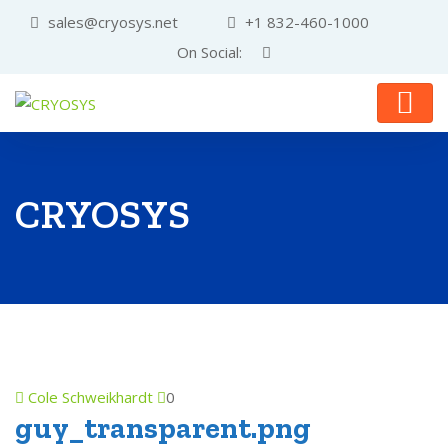
sales@cryosys.net
+1 832-460-1000
On Social:
CRYOSYS
Cole Schweikhardt
0
guy_transparent.png