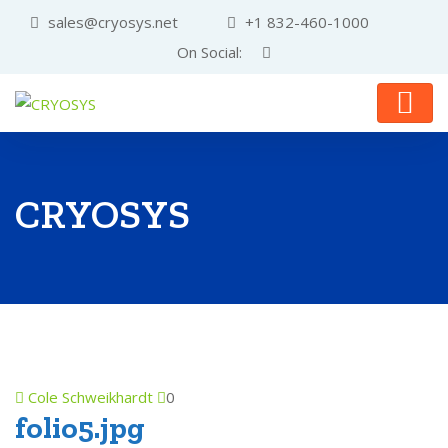
sales@cryosys.net
+1 832-460-1000
On Social:
CRYOSYS
Cole Schweikhardt
0
folio5.jpg