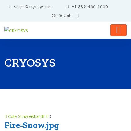
sales@cryosys.net
+1 832-460-1000
On Social:
CRYOSYS
Cole Schweikhardt
0
Fire-Snow.jpg