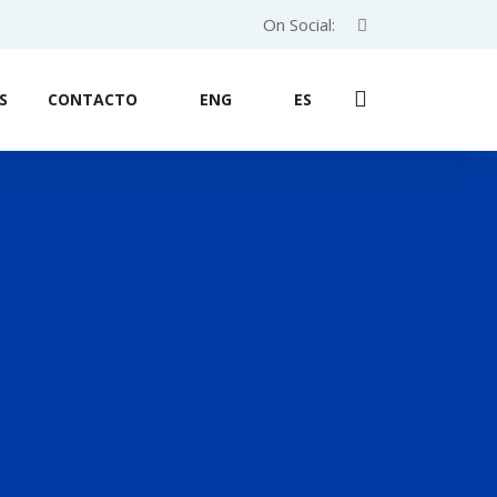
On Social:
S
CONTACTO
ENG
ES