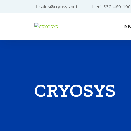
sales@cryosys.net
+1 832-460-100
INI
CRYOSYS