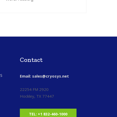
Contact
S
Email: sales@cryosys.net
22254 FM 2920
Hockley, TX 77447
TEL: +1 832-460-1000