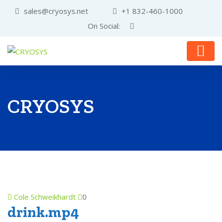
sales@cryosys.net
+1 832-460-1000
On Social:
CRYOSYS
Cole Schweikhardt
0
drink.mp4