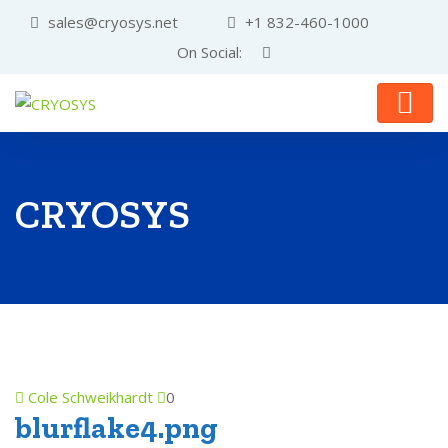
sales@cryosys.net
+1 832-460-1000
On Social:
CRYOSYS
Cole Schweikhardt
0
blurflake4.png