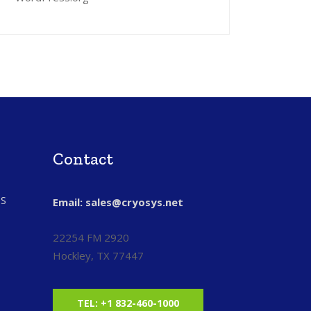
Contact
S
Email: sales@cryosys.net
22254 FM 2920
Hockley, TX 77447
TEL: +1 832-460-1000