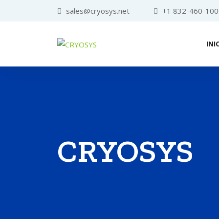
sales@cryosys.net
+1 832-460-100
INI
CRYOSYS